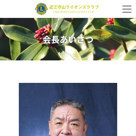
コ
ナ
ン
ビ
テ
ゲ
ン
ー
ツ
シ
へ
ョ
ス
ン
会長あいさつ
キ
に
ッ
移
プ
動