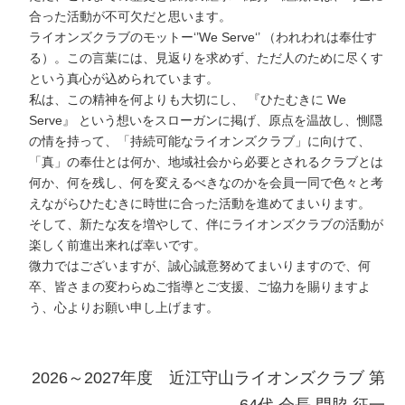
合った活動が不可欠だと思います。
ライオンズクラブのモットー‘’We Serve‘’ （われわれは奉仕す
る）。この言葉には、見返りを求めず、ただ人のために尽くす
という真心が込められています。
私は、この精神を何よりも大切にし、 『ひたむきに We
Serve』 という想いをスローガンに掲げ、原点を温故し、惻隠
の情を持って、「持続可能なライオンズクラブ」に向けて、
「真」の奉仕とは何か、地域社会から必要とされるクラブとは
何か、何を残し、何を変えるべきなのかを会員一同で色々と考
えながらひたむきに時世に合った活動を進めてまいります。
そして、新たな友を増やして、伴にライオンズクラブの活動が
楽しく前進出来れば幸いです。
微力ではございますが、誠心誠意努めてまいりますので、何
卒、皆さまの変わらぬご指導とご支援、ご協力を賜りますよ
う、心よりお願い申し上げます。
2026～2027年度 近江守山ライオンズクラブ 第
64代 会長 門脇 征一